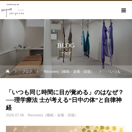
BLOG
ブログ
ブログ
Recovery（睡眠・栄養・回復）
「いつも同じ時間に目が覚める」のはなぜ？──理学療法 士が考える“日中の体”と自律神経
「いつも同じ時間に目が覚める」のはなぜ？
──理学療法 士が考える“日中の体”と自律神
経
2026.07.06
Recovery（睡眠・栄養・回復）