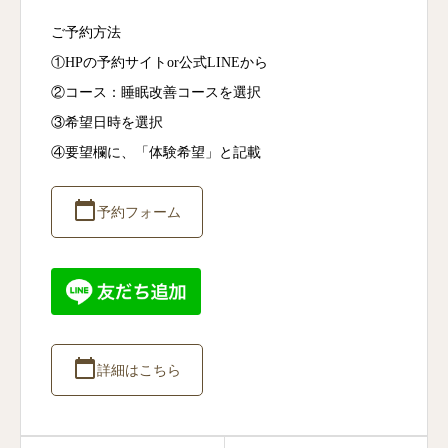
ご予約方法
①HPの予約サイトor公式LINEから
②コース：睡眠改善コースを選択
③希望日時を選択
④要望欄に、「体験希望」と記載
calendar_today
予約フォーム
calendar_today
詳細はこちら